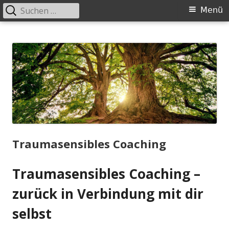
Suche
Primäres
Menü
nach:
Menü
Springe
zum
Inhalt
Traumasensibles Coaching
Traumasensibles Coaching –
zurück in Verbindung mit dir
selbst